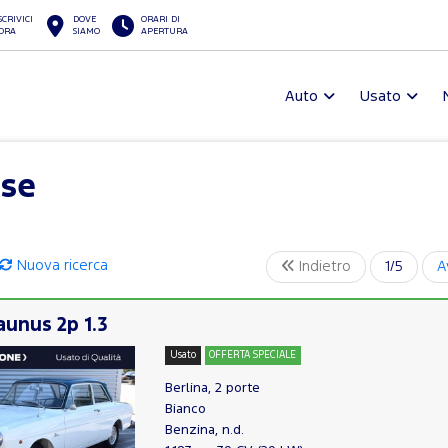
SCRIVICI
DOVE
ORARI DI
ORA
SIAMO
APERTURA
Auto
Usato
ise
Nuova ricerca
Indietro
1/5
A
unus 2p 1.3
Usato
OFFERTA SPECIALE
Berlina, 2 porte
Bianco
Benzina, n.d.