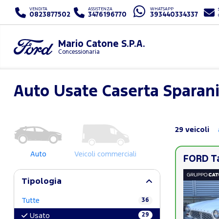
VENDITA
ASSISTENZA
WHATSAPP
0823877502
3476196770
393440334337
Mario Catone S.P.A.
Concessionaria
Auto Usate Caserta Sparan
29 veicoli
Auto
Veicoli commerciali
FORD Ta
Tipologia
Tutte
36
29
Usato