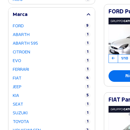
FORD Pu
Marca
FORD
9
ABARTH
1
ABARTH 595
1
CITROEN
1
1/10
EVO
1
FERRARI
1
Ri
FIAT
4
JEEP
1
KIA
5
FIAT Pa
SEAT
1
SUZUKI
1
TOYOTA
1