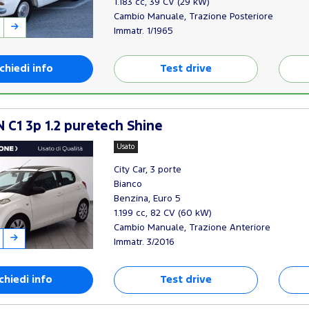
1.183 cc, 39 CV (29 kW)
Cambio Manuale, Trazione Posteriore
Immatr. 1/1965
chiedi info
Test drive
 C1 3p 1.2 puretech Shine
Usato
City Car, 3 porte
Bianco
Benzina, Euro 5
1.199 cc, 82 CV (60 kW)
Cambio Manuale, Trazione Anteriore
Immatr. 3/2016
chiedi info
Test drive