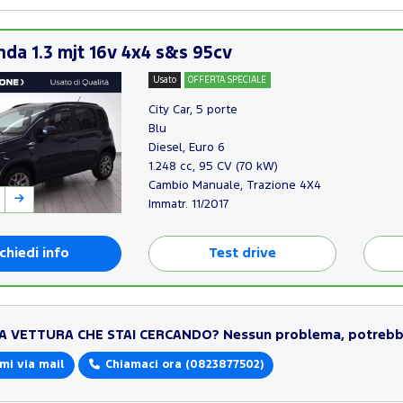
nda 1.3 mjt 16v 4x4 s&s 95cv
Usato
OFFERTA SPECIALE
City Car, 5 porte
Blu
Diesel, Euro 6
1.248 cc, 95 CV (70 kW)
Cambio Manuale, Trazione 4X4
Immatr. 11/2017
chiedi info
Test drive
LA VETTURA CHE STAI CERCANDO?
Nessun problema, potrebbe
mi via mail
Chiamaci ora
(0823877502)