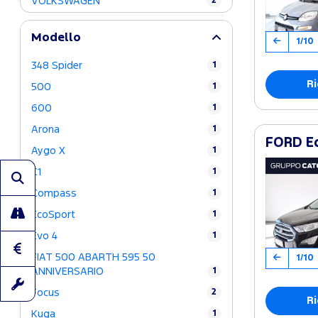
VOLKSWAGEN
2
Modello
1/10
348 Spider
1
Ri
500
1
600
1
Arona
1
FORD Ec
Aygo X
1
C1
1
Compass
1
EcoSport
1
Evo 4
1
FIAT 500 ABARTH 595 50
1/10
ANNIVERSARIO
1
Focus
2
Ri
Kuga
1