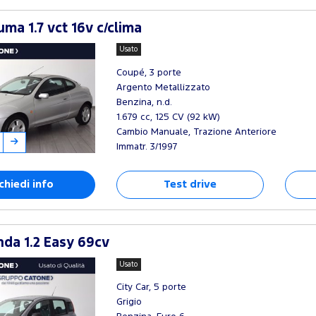
ma 1.7 vct 16v c/clima
Usato
Coupé, 3 porte
Argento Metallizzato
Benzina, n.d.
1.679 cc, 125 CV (92 kW)
Cambio Manuale, Trazione Anteriore
Immatr. 3/1997
chiedi info
Test drive
nda 1.2 Easy 69cv
Usato
City Car, 5 porte
Grigio