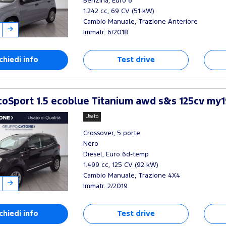
Benzina, Euro 6
1.242 cc, 69 CV (51 kW)
Cambio Manuale, Trazione Anteriore
Immatr. 6/2018
chiedi info
Test drive
oSport 1.5 ecoblue Titanium awd s&s 125cv my1
Usato
Crossover, 5 porte
Nero
Diesel, Euro 6d-temp
1.499 cc, 125 CV (92 kW)
Cambio Manuale, Trazione 4X4
Immatr. 2/2019
chiedi info
Test drive