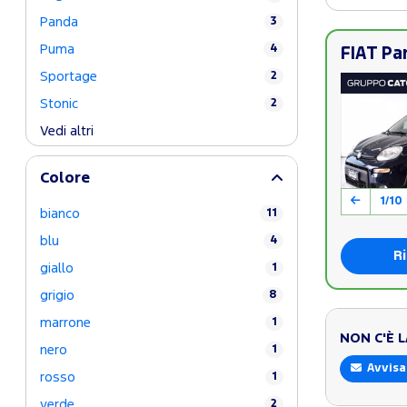
Panda
3
Puma
4
FIAT Pa
Sportage
2
Stonic
2
Vedi altri
Colore
1/10
bianco
11
blu
4
Ri
giallo
1
grigio
8
marrone
1
NON C'È 
nero
1
Avvisa
rosso
1
verde
2