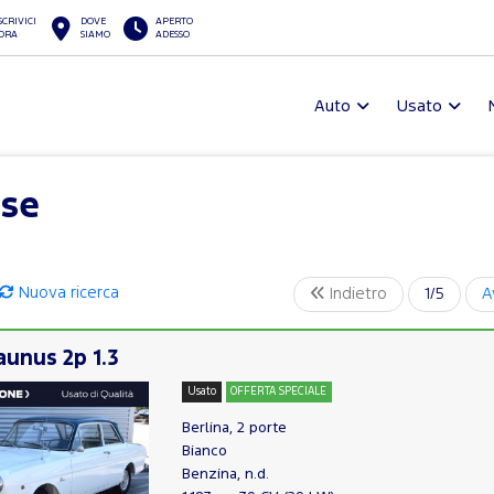
SCRIVICI
DOVE
APERTO
ORA
SIAMO
ADESSO
Auto
Usato
ise
Nuova ricerca
Indietro
1/5
A
unus 2p 1.3
Usato
OFFERTA SPECIALE
Berlina, 2 porte
Bianco
Benzina, n.d.