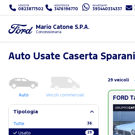
VENDITA
ASSISTENZA
WHATSAPP
0823877502
3476196770
393440334337
Mario Catone S.P.A.
Concessionaria
Auto Usate Caserta Sparan
29 veicoli
Auto
Veicoli commerciali
FORD Ta
Tipologia
Tutte
36
29
Usato