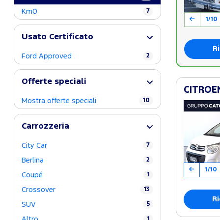
Km0
7
1/10
Usato Certificato
Ri
Ford Approved
2
Offerte speciali
CITROEN
Mostra offerte speciali
10
Carrozzeria
City Car
7
Berlina
2
1/10
Coupé
1
Crossover
13
Ri
SUV
5
Altro
1