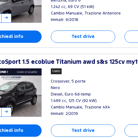
Benzina, Euro 6
1.242 cc, 69 CV (51 kW)
Cambio Manuale, Trazione Anteriore
Immatr. 6/2018
chiedi info
Test drive
oSport 1.5 ecoblue Titanium awd s&s 125cv my1
Usato
Crossover, 5 porte
Nero
Diesel, Euro 6d-temp
1.499 cc, 125 CV (92 kW)
Cambio Manuale, Trazione 4X4
Immatr. 2/2019
chiedi info
Test drive