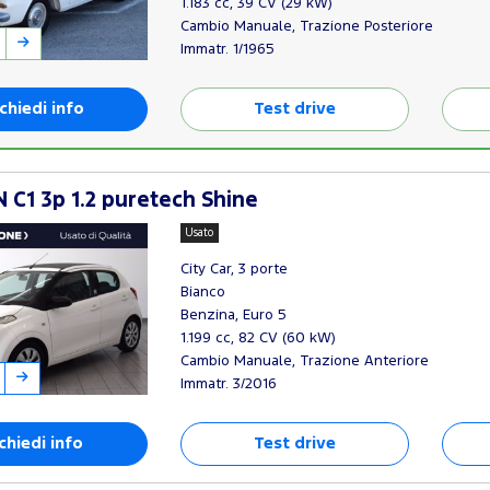
1.183 cc, 39 CV (29 kW)
Cambio Manuale, Trazione Posteriore
Immatr. 1/1965
chiedi info
Test drive
 C1 3p 1.2 puretech Shine
Usato
City Car, 3 porte
Bianco
Benzina, Euro 5
1.199 cc, 82 CV (60 kW)
Cambio Manuale, Trazione Anteriore
Immatr. 3/2016
chiedi info
Test drive