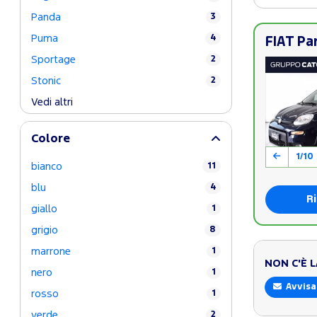
Panda
3
Puma
4
FIAT Pa
Sportage
2
Stonic
2
Vedi altri
Colore
1/10
bianco
11
blu
4
Ri
giallo
1
grigio
8
marrone
1
NON C'È 
nero
1
Avvisa
rosso
1
verde
2