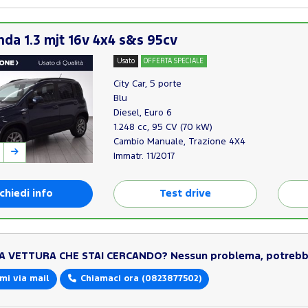
nda 1.3 mjt 16v 4x4 s&s 95cv
Usato
OFFERTA SPECIALE
City Car, 5 porte
Blu
Diesel, Euro 6
1.248 cc, 95 CV (70 kW)
Cambio Manuale, Trazione 4X4
Immatr. 11/2017
chiedi info
Test drive
LA VETTURA CHE STAI CERCANDO?
Nessun problema, potrebbe
mi via mail
Chiamaci ora
(0823877502)