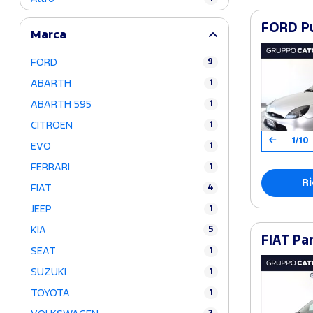
FORD Pu
Marca
FORD
9
ABARTH
1
ABARTH 595
1
CITROEN
1
1/10
EVO
1
FERRARI
1
Ri
FIAT
4
JEEP
1
KIA
5
FIAT Pa
SEAT
1
SUZUKI
1
TOYOTA
1