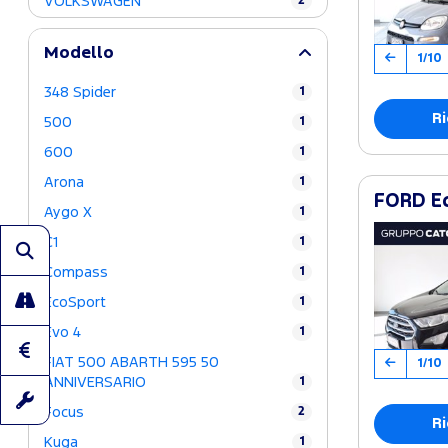
VOLKSWAGEN
2
Modello
1/10
348 Spider
1
Ri
500
1
600
1
Arona
1
FORD Ec
Aygo X
1
C1
1
Compass
1
EcoSport
1
Evo 4
1
FIAT 500 ABARTH 595 50
1/10
ANNIVERSARIO
1
Focus
2
Ri
Kuga
1