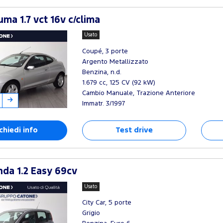
ma 1.7 vct 16v c/clima
Usato
Coupé, 3 porte
Argento Metallizzato
Benzina, n.d.
1.679 cc, 125 CV (92 kW)
Cambio Manuale, Trazione Anteriore
Immatr. 3/1997
chiedi info
Test drive
nda 1.2 Easy 69cv
Usato
City Car, 5 porte
Grigio