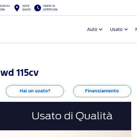
SCRIVICI
DOVE
ORARI DI
ORA
SIAMO
APERTURA
Auto
Usato
2wd 115cv
Hai un usato?
Finanziamento