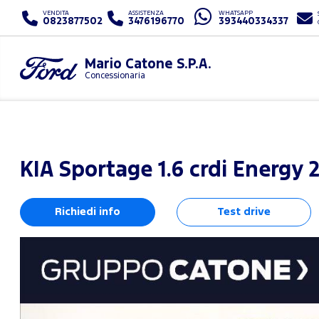
VENDITA
ASSISTENZA
WHATSAPP
0823877502
3476196770
393440334337
Mario Catone S.P.A.
Concessionaria
KIA
Sportage 1.6 crdi Energy 
Richiedi info
Test drive