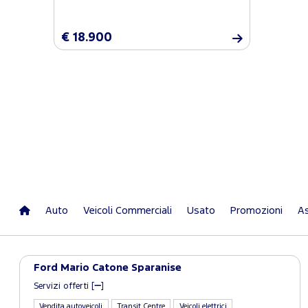
€ 18.900
Auto
Veicoli Commerciali
Usato
Promozioni
As
Ford Mario Catone Sparanise
Servizi offerti [
]
Vendita autoveicoli
Transit Centre
Veicoli elettrici