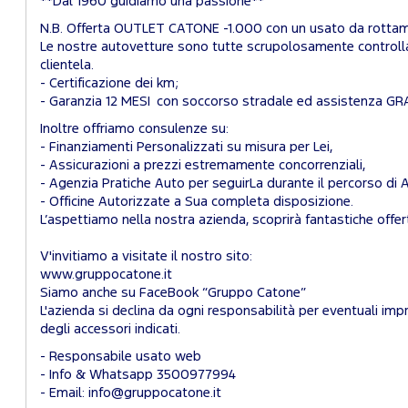
**Dal 1960 guidiamo una passione**
N.B. Offerta OUTLET CATONE -1.000 con un usato da rottam
Le nostre autovetture sono tutte scrupolosamente controllat
clientela.
- Certificazione dei km;
- Garanzia 12 MESI con soccorso stradale ed assistenza GR
Inoltre offriamo consulenze su:
- Finanziamenti Personalizzati su misura per Lei,
- Assicurazioni a prezzi estremamente concorrenziali,
- Agenzia Pratiche Auto per seguirLa durante il percorso di 
- Officine Autorizzate a Sua completa disposizione.
L’aspettiamo nella nostra azienda, scoprirà fantastiche offer
V'invitiamo a visitate il nostro sito:
www.gruppocatone.it
Siamo anche su FaceBook “Gruppo Catone”
L'azienda si declina da ogni responsabilità per eventuali impr
degli accessori indicati.
- Responsabile usato web
- Info & Whatsapp 3500977994
- Email: info@gruppocatone.it