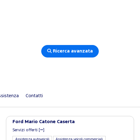
Ricerca avanzata
sistenza
Contatti
Ford Mario Catone Caserta
Servizi offerti [
]
Assistenza autoveicoli
Assistenza veicoli commerciali